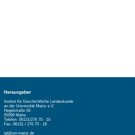
Herausgeber
Institut für Geschichtliche Landeskunde
an der Universität Mainz e.V.
Hegelstraße 59
55099 Mainz
Telefon: 06131/276 70 - 10
Fax: 06131 / 276 70 - 19
igl@uni-mainz.de