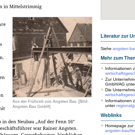
n in Mittelstrimmig
hre
Literatur zur
s
Siehe
angsten-ba
n.
Mehr zum The
Informationen 
wirtschaftsgesc
ten
Zur Unternehme
GmbH/AG unte
Die Unternehme
wirtschaftsgesc
on
Informationen 
-
Aus der Frühzeit von Angsten Bau
[Bild:
unter
regionalg
Angsten Bau GmbH]
mit
Weblinks
o in den Neubau „Auf der Fenn 16“
Homepage zur 
 Geschäftsführer war Rainer Angsten.
angsten-bau/his