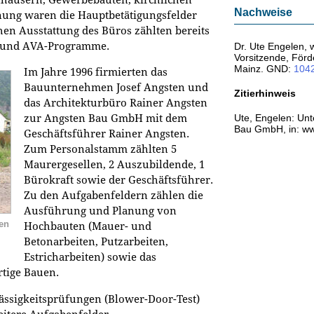
häusern, Gewerbebauten, kirchlichen
Nachweise
ung waren die Hauptbetätigungsfelder
hen Ausstattung des Büros zählten bereits
D- und AVA-Programme.
Dr. Ute Engelen, w
Vorsitzende, För
Mainz. GND:
104
Im Jahre 1996 firmierten das
Bauunternehmen Josef Angsten und
Zitierhinweis
das Architekturbüro Rainer Angsten
Ute, Engelen: Un
zur Angsten Bau GmbH mit dem
Bau GmbH, in: ww
Geschäftsführer Rainer Angsten.
Zum Personalstamm zählten 5
Maurergesellen, 2 Auszubildende, 1
Bürokraft sowie der Geschäftsführer.
Zu den Aufgabenfeldern zählen die
Ausführung und Planung von
ten
Hochbauten (Mauer- und
Betonarbeiten, Putzarbeiten,
Estricharbeiten) sowie das
rtige Bauen.
lässigkeitsprüfungen (Blower-Door-Test)