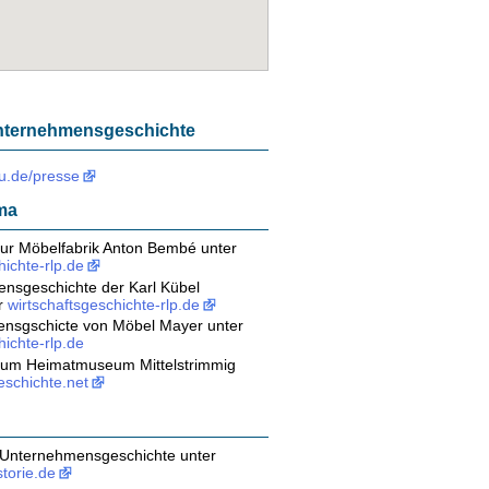
 Unternehmensgeschichte
u.de/presse
ma
zur Möbelfabrik Anton Bembé unter
hichte-rlp.de
nsgeschichte der Karl Kübel
r
wirtschaftsgeschichte-rlp.de
nsgschicte von Möbel Mayer unter
hichte-rlp.de
zum Heimatmuseum Mittelstrimmig
eschichte.net
Unternehmensgeschichte unter
torie.de