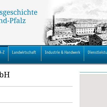
A-Z
Landwirtschaft
Industrie & Handwerk
Dienstleist
mbH