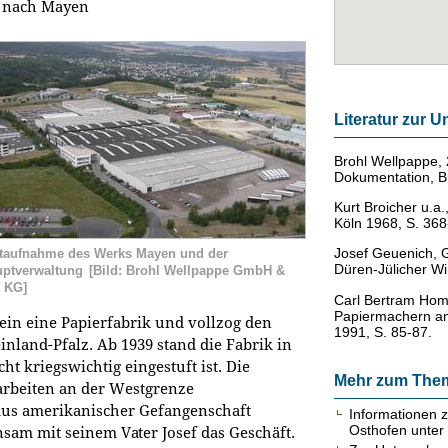
s nach Mayen
Literatur zur
Brohl Wellpappe,
Dokumentation, B
Kurt Broicher u.a.
Köln 1968, S. 368
Josef Geuenich, G
taufnahme des Werks Mayen und der
Düren-Jülicher Wi
ptverwaltung
[Bild: Brohl Wellpappe GmbH &
 KG]
Carl Bertram Hom
Papiermachern an 
ein eine Papierfabrik und vollzog den
1991, S. 85-87.
land-Pfalz. Ab 1939 stand die Fabrik in
icht kriegswichtig eingestuft ist. Die
Mehr zum The
arbeiten an der Westgrenze
, aus amerikanischer Gefangenschaft
Informationen z
Osthofen unter
sam mit seinem Vater Josef das Geschäft.