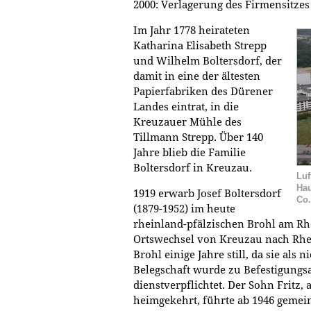
2000: Verlagerung des Firmensitze
Im Jahr 1778 heirateten
Katharina Elisabeth Strepp
und Wilhelm Boltersdorf, der
damit in eine der ältesten
Papierfabriken des Dürener
Landes eintrat, in die
Kreuzauer Mühle des
Tillmann Strepp. Über 140
Jahre blieb die Familie
Boltersdorf in Kreuzau.
Luf
Hau
1919 erwarb Josef Boltersdorf
Co.
(1879-1952) im heute
rheinland-pfälzischen Brohl am Rh
Ortswechsel von Kreuzau nach Rhein
Brohl einige Jahre still, da sie als n
Belegschaft wurde zu Befestigungs
dienstverpflichtet. Der Sohn Fritz
heimgekehrt, führte ab 1946 gemein