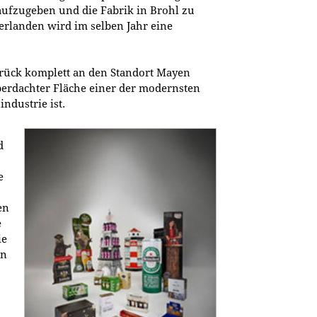
aufzugeben und die Fabrik in Brohl zu
erlanden wird im selben Jahr eine
rück komplett an den Standort Mayen
überdachter Fläche einer der modernsten
ndustrie ist.
d
e
en
e
ie
en