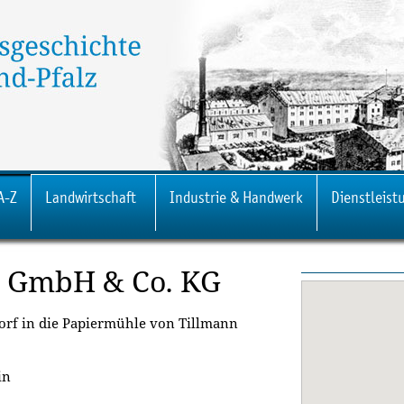
A-Z
Landwirtschaft
Industrie & Handwerk
Dienstleist
e GmbH & Co. KG
dorf in die Papiermühle von Tillmann
in