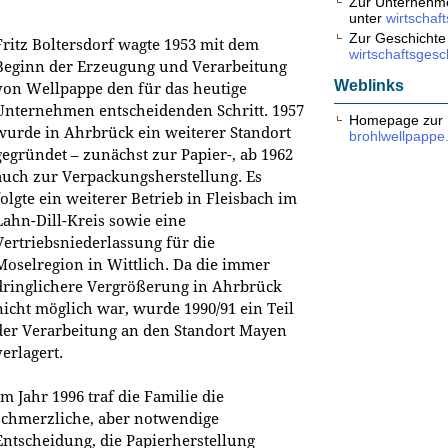
Zur Unternehme
unter
wirtschaf
Zur Geschichte
Fritz Boltersdorf wagte 1953 mit dem
wirtschaftsgesc
Beginn der Erzeugung und Verarbeitung
Weblinks
von Wellpappe den für das heutige
Unternehmen entscheidenden Schritt. 1957
Homepage zur 
wurde in Ahrbrück ein weiterer Standort
brohlwellpappe
gegründet – zunächst zur Papier-, ab 1962
auch zur Verpackungsherstellung. Es
folgte ein weiterer Betrieb in Fleisbach im
Lahn-Dill-Kreis sowie eine
Vertriebsniederlassung für die
Moselregion in Wittlich. Da die immer
dringlichere Vergrößerung in Ahrbrück
nicht möglich war, wurde 1990/91 ein Teil
der Verarbeitung an den Standort Mayen
verlagert.
Im Jahr 1996 traf die Familie die
schmerzliche, aber notwendige
Entscheidung, die Papierherstellung