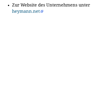
Zur Website des Unternehmens unter
heymann.net
Ansprechpartner im Unternehmen
Thomas Heymann
Gebr. Heymann GmbH
Industriestr. 10
56355 Nastätten
Tel.: 06772/937723
Website
Suche
Datenschutz
Impressum
Herausgeber
Institut für Geschichtliche Landeskunde
an der Universität Mainz e.V.
Hegelstraße 59
55099 Mainz