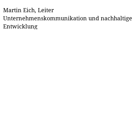
Martin Eich, Leiter
Unternehmenskommunikation und nachhaltige
Entwicklung
Mainzer Volksbank eG
55116 Mainz
Tel.:
06131 148-8509
E-Mail:
info(at)mvb.de
Website
Suche
Datenschutz
Impressum
Herausgeber
Institut für Geschichtliche Landeskunde
an der Universität Mainz e.V.
Hegelstraße 59
55099 Mainz
Telefon: 06131/276 70 - 10
Fax: 06131 / 276 70 - 19