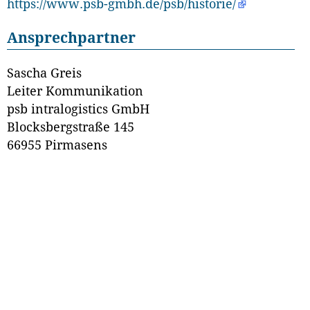
https://www.psb-gmbh.de/psb/historie/
Ansprechpartner
Sascha Greis
Leiter Kommunikation
psb intralogistics GmbH
Blocksbergstraße 145
66955 Pirmasens
sascha.greis(at)psb-gmbh.de
www.psb-gmbh.de
Website
Suche
Datenschutz
Impressum
Herausgeber
Institut für Geschichtliche Landeskunde
an der Universität Mainz e.V.
Hegelstraße 59