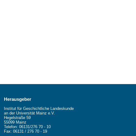
Herausgeber
Institut für Geschichtliche Landeskunde
an der Universität Mainz e.V.
Hegelstraße 59
55099 Mainz
Telefon: 06131/276 70 - 10
Fax: 06131 / 276 70 - 19