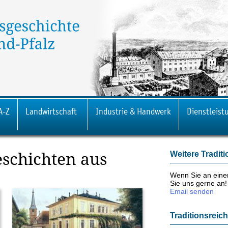
A-Z
Landwirtschaft
Industrie & Handwerk
Dienstleist
Weitere Tradi
schichten aus
Wenn Sie an einem
Sie uns gerne an!
Email senden
)
Traditionsreich