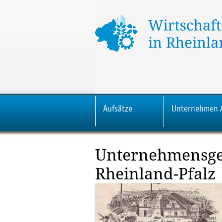
Aufsätze
Unternehmen 
Unternehmensge
Rheinland-Pfalz
Zeichnung des Betriebsgeländes des
Frankenthaler Brauhauses (wohl um 1900
auf einem Briefkopf der Brauerei aus den
1920er Jahren
[Bild: Privatarchiv Dieter