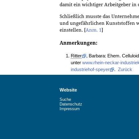
damit ein wichtiger Arbeitgeber in 
Schließlich musste das Unterneh
und ungefährlichen Kunststoffen w
einstellen.
[
Anm. 1
]
Anmerkungen:
Ritter
, Barbara: Ehem. Celluloid
unter
www.rhein-neckar-industrieku
industriehof-speyer
.
Zurück
Website
Suche
Datenschutz
Impressum