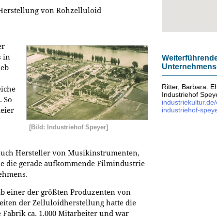
Herstellung von Rohzelluloid
er
 in
Weiterführende
Unternehmens
ieb
Ritter, Barbara: E
eiche
Industriehof Spey
. So
industriekultur.de
industriehof-spey
meier
[Bild: Industriehof Speyer]
 Auch Hersteller von Musikinstrumenten,
e die gerade aufkommende Filmindustrie
nehmens.
eb einer der größten Produzenten von
iten der Zelluloidherstellung hatte die
 Fabrik ca. 1.000 Mitarbeiter und war