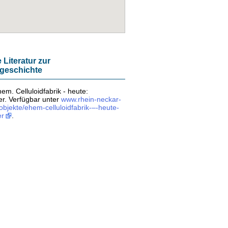
 Literatur zur
geschichte
hem. Celluloidfabrik - heute:
er. Verfügbar unter
www.rhein-neckar-
/objekte/ehem-celluloidfabrik-–-heute-
er
.