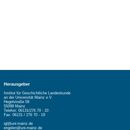
Herausgeber
Institut für Geschichtliche Landeskunde
an der Universität Mainz e.V.
Hegelstraße 59
55099 Mainz
Telefon: 06131/276 70 - 10
Fax: 06131 / 276 70 - 19
igl@uni-mainz.de
engelen@uni-mainz.de