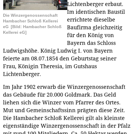
Lichtenberger erbaut.
Im identischen Baustil
Die Winzergenossenschaft
errichtete dieselbe
Hambacher Schloß Kellerei
eG
[Bild: Hambacher Schloß
Baufirma gleichzeitig
Kellerei eG]
für den König von
Bayern das Schloss
Ludwigshöhe. König Ludwig I. von Bayern
feierte am 08.07.1854 den Geburtstag seiner
Frau, Königin Theresia, im Gutshaus
Lichtenberger.
Im Jahr 1902 erwarb die Winzergenossenschaft
das Gebäude für 20.000 Goldmark. Das Geld
liehen sich die Winzer vom Pfarrer des Ortes.
Mut und Gemeinschaftssinn prägten diese Zeit.
Die Hambacher Schloß Kellerei gilt als kleinste
eigenständige Winzergenossenschaft in der Pfalz
mit rund 100 Mitgliedern. Ca. 50 Hektar werden