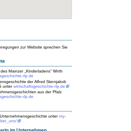
nregungen zur Website sprechen Sie
ma
 des Mainzer „Kinderladens” Wirth
tsgeschichte-rlp.de
nsgeschichte der Alfred Sternjakob
 unter
wirtschaftsgeschichte-rlp.de
ehmensgeschichten aus der Pfalz
tsgeschichte-rlp.de
Unternehmensgeschichte unter
my-
eber_uns/
erin im Unternehmen