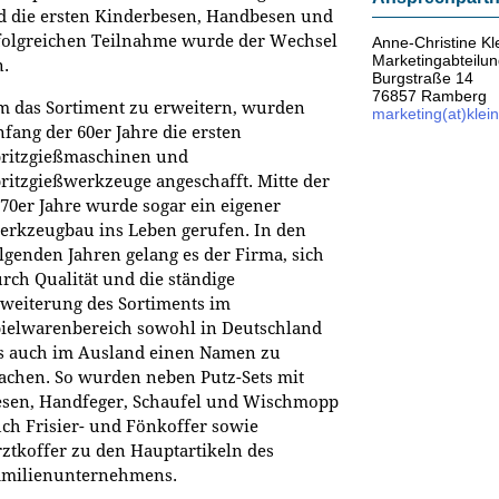
nd die ersten Kinderbesen, Handbesen und
rfolgreichen Teilnahme wurde der Wechsel
Anne-Christine Kl
Marketingabteilu
n.
Burgstraße 14
76857 Ramberg
 das Sortiment zu erweitern, wurden
marketing(at)klei
fang der 60er Jahre die ersten
pritzgießmaschinen und
ritzgießwerkzeuge angeschafft. Mitte der
70er Jahre wurde sogar ein eigener
rkzeugbau ins Leben gerufen. In den
lgenden Jahren gelang es der Firma, sich
rch Qualität und die ständige
weiterung des Sortiments im
ielwarenbereich sowohl in Deutschland
s auch im Ausland einen Namen zu
chen. So wurden neben Putz-Sets mit
sen, Handfeger, Schaufel und Wischmopp
ch Frisier- und Fönkoffer sowie
ztkoffer zu den Hauptartikeln des
amilienunternehmens.