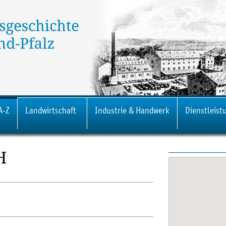
A-Z
Landwirtschaft
Industrie & Handwerk
Dienstleist
H