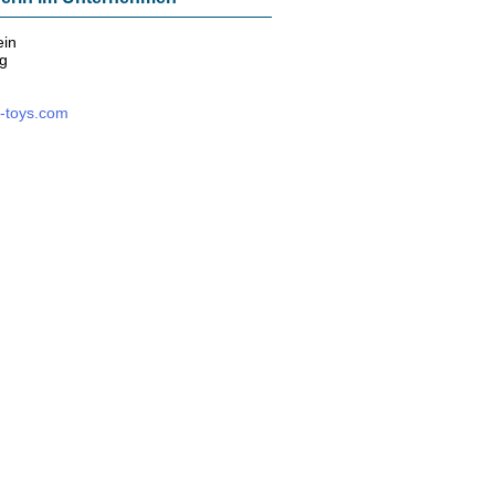
ein
ng
n-toys.com