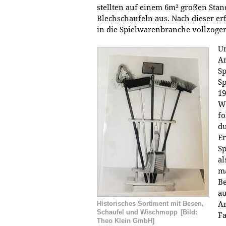
stellten auf einem 6m² großen Sta
Blechschaufeln aus. Nach dieser e
in die Spielwarenbranche vollzoge
Um
An
S
Sp
19
We
fo
du
Er
Sp
al
ma
Be
au
Ar
Historisches Sortiment mit Besen,
Schaufel und Wischmopp
[Bild:
F
Theo Klein GmbH]