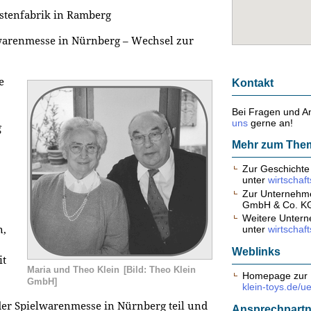
stenfabrik in Ramberg
lwarenmesse in Nürnberg – Wechsel zur
e
Kontakt
Bei Fragen und A
uns
gerne an!
g
Mehr zum The
Zur Geschichte
unter
wirtschaf
Zur Unternehme
GmbH & Co. KG
Weitere Untern
n,
unter
wirtschaf
Weblinks
it
Maria und Theo Klein
[Bild: Theo Klein
Homepage zur 
GmbH]
klein-toys.de/u
der Spielwarenmesse in Nürnberg teil und
Ansprechpartn