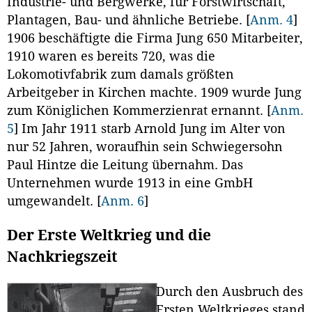
Industrie- und Bergwerke, für Forstwirtschaft,
Plantagen, Bau- und ähnliche Betriebe.
[
Anm. 4
]
1906 beschäftigte die Firma Jung 650 Mitarbeiter,
1910 waren es bereits 720, was die
Lokomotivfabrik zum damals größten
Arbeitgeber in Kirchen machte. 1909 wurde Jung
zum Königlichen Kommerzienrat ernannt.
[
Anm.
5
]
Im Jahr 1911 starb Arnold Jung im Alter von
nur 52 Jahren, woraufhin sein Schwiegersohn
Paul Hintze die Leitung übernahm. Das
Unternehmen wurde 1913 in eine GmbH
umgewandelt.
[
Anm. 6
]
Der Erste Weltkrieg und die
Nachkriegszeit
Durch den Ausbruch des
Ersten Weltkrieges stand