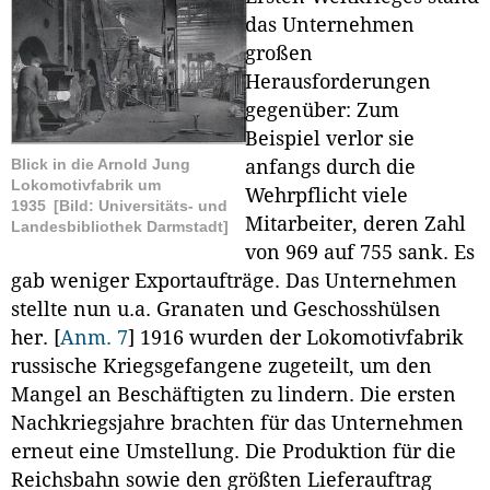
das Unternehmen
großen
Herausforderungen
gegenüber: Zum
Beispiel verlor sie
Blick in die Arnold Jung
anfangs durch die
Lokomotivfabrik um
Wehrpflicht viele
1935
[Bild: Universitäts- und
Mitarbeiter, deren Zahl
Landesbibliothek Darmstadt]
von 969 auf 755 sank. Es
gab weniger Exportaufträge. Das Unternehmen
stellte nun u.a. Granaten und Geschosshülsen
her.
[
Anm. 7
]
1916 wurden der Lokomotivfabrik
russische Kriegsgefangene zugeteilt, um den
Mangel an Beschäftigten zu lindern. Die ersten
Nachkriegsjahre brachten für das Unternehmen
erneut eine Umstellung. Die Produktion für die
Reichsbahn sowie den größten Lieferauftrag