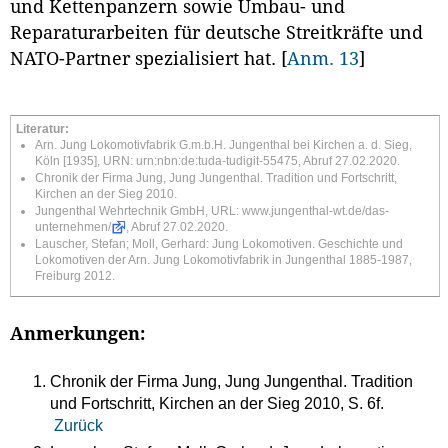
und Kettenpanzern sowie Umbau- und
Reparaturarbeiten für deutsche Streitkräfte und
NATO-Partner spezialisiert hat.
[
Anm. 13
]
Literatur:
Arn. Jung Lokomotivfabrik G.m.b.H. Jungenthal bei Kirchen a. d. Sieg,
Köln [1935], URN:
urn:nbn:de:tuda-tudigit-55475
, Abruf 27.02.2020.
Chronik der Firma Jung, Jung Jungenthal. Tradition und Fortschritt,
Kirchen an der Sieg 2010.
Jungenthal Wehrtechnik GmbH, URL:
www.jungenthal-wt.de/das-
unternehmen/
, Abruf 27.02.2020.
Lauscher, Stefan; Moll, Gerhard: Jung Lokomotiven. Geschichte und
Lokomotiven der Arn. Jung Lokomotivfabrik in Jungenthal 1885-1987,
Freiburg 2012.
Anmerkungen:
Chronik der Firma Jung, Jung Jungenthal. Tradition
und Fortschritt, Kirchen an der Sieg 2010, S. 6f.
Zurück