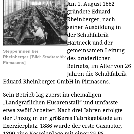
Am 1. August 1882
gründete Eduard
Rheinberger, nach
seiner Ausbildung in
der Schuhfabrik
Hartneck und der
gemeinsamen Leitung
Stepperinnen bei
Rheinberger
[Bild: Stadtarchiv
des brüderlichen
Pirmasens]
Betriebs, im Alter von 26
Jahren die Schuhfabrik
Eduard Rheinberger GmbH in Pirmasens.
Sein Betrieb lag zuerst im ehemaligen
„Landgräflichen Husarenstall“ und umfasste
etwa zwölf Arbeiter. Nach drei Jahren erfolgte
der Umzug in ein größeres Fabrikgebäude am
Exerzierplatz. 1886 wurde der erste Gasmotor,
1890 eine Kesselanlage mit einer 25 PS