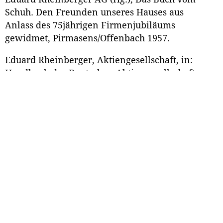
Schuh. Den Freunden unseres Hauses aus
Anlass des 75jährigen Firmenjubiläums
gewidmet, Pirmasens/Offenbach 1957.
Eduard Rheinberger, Aktiengesellschaft, in:
Handbuch der Deutschen Aktiengesellschaften
42 (1937), Bd. 1, S. 957-958.
Rothenberger, Karl-Heinz, Wirtschaftliche
Krise, technischer Fortschritt und
Modernisierung des Lebens in der ersten Hälfte
des 20. Jahrhunderts, in: Ders. (Hg.), Pfälzische
Geschichte, Bd. 2, Kaiserslautern 2001, S. 138-
139.
Semler, Wolfgang, Zur Pirmasenser
Wirtschaftsgeschichte in der Nachkriegszeit, in:
200 Jahre Stadt Pirmasens. 1763-1963,