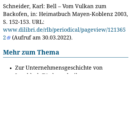
Schneider, Karl: Bell – Vom Vulkan zum
Backofen, in: Heimatbuch Mayen-Koblenz 2003,
S. 152-153. URL:
www.dilibri.de/rlb/periodical/pageview/121365
2
(Aufruf am 30.03.2022).
Mehr zum Thema
Zur Unternehmensgeschichte von
Jungbluth Fördertechnik unter
wirtschaftsgeschichte-rlp.de
Informationen zur Geschichte der Brohl
Wellpappe GmbH unter
wirtschaftsgeschichte-rlp.de
Zur Geschichte der Nürburg Quelle unter
wirtschaftsgeschichte-rlp.de
Zur Unternehmensgeschichte des Hotels