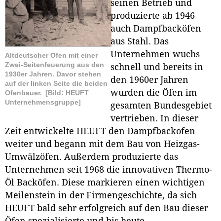
seinen Betrieb und
produzierte ab 1946
auch Dampfbacköfen
aus Stahl. Das
Unternehmen wuchs
Altdeutscher Ofen mit einer
Zwei-Seitenfeuerung aus den
schnell und bereits in
1930er Jahren. Davor stehen
den 1960er Jahren
auf der linken Seite die beiden
wurden die Öfen im
Ofenbauer.
[Bild: HEUFT
Unternehmensgruppe]
gesamten Bundesgebiet
vertrieben. In dieser
Zeit entwickelte HEUFT den Dampfbackofen
weiter und begann mit dem Bau von Heizgas-
Umwälzöfen. Außerdem produzierte das
Unternehmen seit 1968 die innovativen Thermo-
Öl Backöfen. Diese markieren einen wichtigen
Meilenstein in der Firmengeschichte, da sich
HEUFT bald sehr erfolgreich auf den Bau dieser
Öfen spezialisierte und bis heute