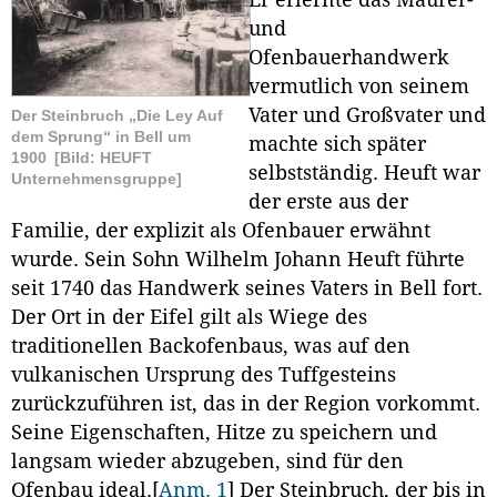
Er erlernte das Maurer-
und
Ofenbauerhandwerk
vermutlich von seinem
Vater und Großvater und
Der Steinbruch „Die Ley Auf
dem Sprung“ in Bell um
machte sich später
1900
[Bild: HEUFT
selbstständig. Heuft war
Unternehmensgruppe]
der erste aus der
Familie, der explizit als Ofenbauer erwähnt
wurde. Sein Sohn Wilhelm Johann Heuft führte
seit 1740 das Handwerk seines Vaters in Bell fort.
Der Ort in der Eifel gilt als Wiege des
traditionellen Backofenbaus, was auf den
vulkanischen Ursprung des Tuffgesteins
zurückzuführen ist, das in der Region vorkommt.
Seine Eigenschaften, Hitze zu speichern und
langsam wieder abzugeben, sind für den
Ofenbau ideal.
[
Anm. 1
]
Der Steinbruch, der bis in