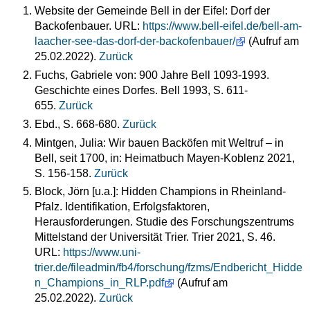
Website der Gemeinde Bell in der Eifel: Dorf der
Backofenbauer. URL:
https://www.bell-eifel.de/bell-am-
laacher-see-das-dorf-der-backofenbauer/
(Aufruf am
25.02.2022).
Zurück
Fuchs, Gabriele von: 900 Jahre Bell 1093-1993.
Geschichte eines Dorfes. Bell 1993, S. 611-
655.
Zurück
Ebd., S. 668-680.
Zurück
Mintgen, Julia: Wir bauen Backöfen mit Weltruf – in
Bell, seit 1700, in: Heimatbuch Mayen-Koblenz 2021,
S. 156-158.
Zurück
Block, Jörn [u.a.]: Hidden Champions in Rheinland-
Pfalz. Identifikation, Erfolgsfaktoren,
Herausforderungen. Studie des Forschungszentrums
Mittelstand der Universität Trier. Trier 2021, S. 46.
URL:
https://www.uni-
trier.de/fileadmin/fb4/forschung/fzms/Endbericht_Hidde
n_Champions_in_RLP.pdf
(Aufruf am
25.02.2022).
Zurück