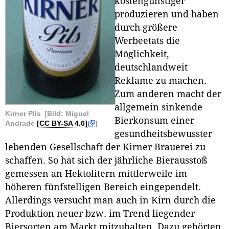
kostengünstiger
produzieren und haben
durch größere
Werbeetats die
Möglichkeit,
deutschlandweit
Reklame zu machen.
Zum anderen macht der
allgemein sinkende
Kirner Pils
[Bild: Miguel
Bierkonsum einer
Andrade
[CC BY-SA 4.0]
]
gesundheitsbewusster
lebenden Gesellschaft der Kirner Brauerei zu
schaffen. So hat sich der jährliche Bierausstoß
gemessen an Hektolitern mittlerweile im
höheren fünfstelligen Bereich eingependelt.
Allerdings versucht man auch in Kirn durch die
Produktion neuer bzw. im Trend liegender
Biersorten am Markt mitzuhalten. Dazu gehörten