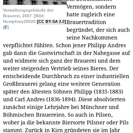
Vermögen, sondern
Verwaltungsgebäude der
hatte zugleich eine
Brauerei, 2007
[Bild:
Humphrey20020
[CC BY-SA 3.0]
Brauertradition
]
begründet, der sich auch
seine Nachkommen
verpflichtet fühlten. Schon jener Philipp Andres
gab dann die Gastwirtschaft in der Nahegasse auf
und widmete sich ganz der Brauerei und dem
weiter steigenden Vertrieb seines Bieres. Der
entscheidende Durchbruch zu einer industriellen
Großbrauerei gelang eine weitere Generation
später den ältesten Söhnen Philipp (1835-1883)
und Carl Andres (1836-1894). Diese absolvierten
zunächst einige Lehrjahre bei Münchner und
Böhmischen Brauereien. So auch in Pilsen,
woher ja die bekannte Biersorte Pilsner oder Pils
stammt. Zurück in Kirn gründeten sie im Jahr