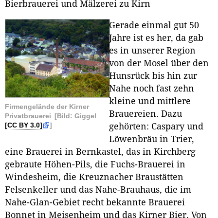
Bierbrauerei und Mälzerei zu Kirn
Gerade einmal gut 50
Jahre ist es her, da gab
es in unserer Region
von der Mosel über den
Hunsrück bis hin zur
Nahe noch fast zehn
kleine und mittlere
Firmengelände der Kirner
Brauereien. Dazu
Privatbrauerei
[Bild: Giggel
[CC BY 3.0]
]
gehörten: Caspary und
Löwenbräu in Trier,
eine Brauerei in Bernkastel, das in Kirchberg
gebraute Höhen-Pils, die Fuchs-Brauerei in
Windesheim, die Kreuznacher Braustätten
Felsenkeller und das Nahe-Brauhaus, die im
Nahe-Glan-Gebiet recht bekannte Brauerei
Bonnet in Meisenheim und das Kirner Bier. Von