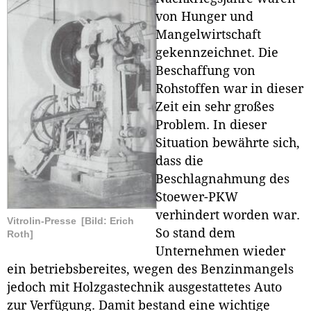
von Hunger und
Mangelwirtschaft
gekennzeichnet. Die
Beschaffung von
Rohstoffen war in dieser
Zeit ein sehr großes
Problem. In dieser
Situation bewährte sich,
dass die
Beschlagnahmung des
Stoewer-PKW
verhindert worden war.
Vitrolin-Presse
[Bild: Erich
So stand dem
Roth]
Unternehmen wieder
ein betriebsbereites, wegen des Benzinmangels
jedoch mit Holzgastechnik ausgestattetes Auto
zur Verfügung. Damit bestand eine wichtige