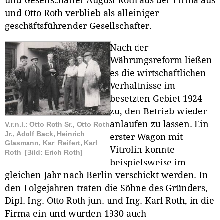
und Gesellschafter August Roth aus der Firma aus
und Otto Roth verblieb als alleiniger
geschäftsführender Gesellschafter.
Nach der
Währungsreform ließen
es die wirtschaftlichen
Verhältnisse im
besetzten Gebiet 1924
zu, den Betrieb wieder
anlaufen zu lassen. Ein
V.r.n.l.: Otto Roth Sr., Otto Roth
Jr., Adolf Back, Heinrich
erster Wagon mit
Glasmann, Karl Reifert, Karl
Vitrolin konnte
Roth
[Bild: Erich Roth]
beispielsweise im
gleichen Jahr nach Berlin verschickt werden. In
den Folgejahren traten die Söhne des Gründers,
Dipl. Ing. Otto Roth jun. und Ing. Karl Roth, in die
Firma ein und wurden 1930 auch