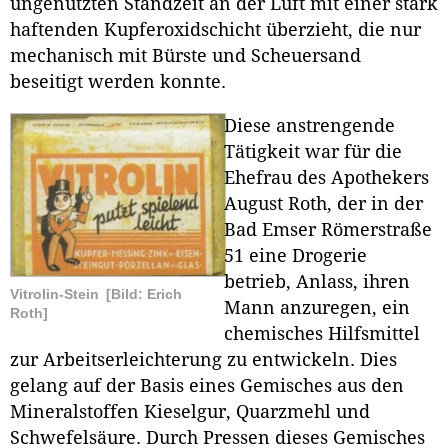
ungenutzten Standzeit an der Luft mit einer stark
haftenden Kupferoxidschicht überzieht, die nur
mechanisch mit Bürste und Scheuersand
beseitigt werden konnte.
Diese anstrengende
Tätigkeit war für die
Ehefrau des Apothekers
August Roth, der in der
Bad Emser Römerstraße
51 eine Drogerie
betrieb, Anlass, ihren
Vitrolin-Stein
[Bild: Erich
Mann anzuregen, ein
Roth]
chemisches Hilfsmittel
zur Arbeitserleichterung zu entwickeln. Dies
gelang auf der Basis eines Gemisches aus den
Mineralstoffen Kieselgur, Quarzmehl und
Schwefelsäure. Durch Pressen dieses Gemisches