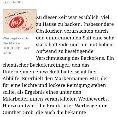
Erich Roth]
Zu dieser Zeit war es üblich, viel
zu Hause zu backen. Insbesondere
Obstkuchen verursachten durch
den einbrennenden Saft eine sehr
Werbeplakat für
die Marke
stark haftende und nur mit hohem
HUI
[Bild: Erich
Aufwand zu beseitigende
Roth]
Verschmutzung des Backofens. Ein
chemischer Backofenreiniger, den das
Unternehmen entwickelt hatte, schuf hier
Abhilfe. Er erhielt den Markennamen HUI, der
für eine leichte und lockere Reinigung stehen
sollte, als Ergebnis eines unter den
Mitarbeiter:innen veranstalteten Wettbewerbs.
Hierzu entwarf die Frankfurter Werbeagentur
Günther Gröb, die auch die bekannte